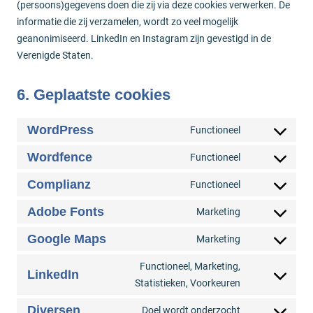
(persoons)gegevens doen die zij via deze cookies verwerken. De
informatie die zij verzamelen, wordt zo veel mogelijk
geanonimiseerd. LinkedIn en Instagram zijn gevestigd in de
Verenigde Staten.
6. Geplaatste cookies
WordPress
Functioneel
Consent
to
Wordfence
Functioneel
Consent
service
to
Complianz
Functioneel
wordpress
Consent
service
to
Adobe Fonts
Marketing
wordfence
Consent
service
to
Google Maps
Marketing
complianz
Consent
service
to
Functioneel, Marketing,
adobe-
LinkedIn
service
Consent
Statistieken, Voorkeuren
fonts
google-
to
Diversen
Doel wordt onderzocht