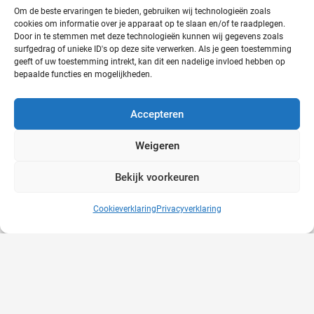
Om de beste ervaringen te bieden, gebruiken wij technologieën zoals
Arbo Gezondheidscentrum op de Pride!
cookies om informatie over je apparaat op te slaan en/of te raadplegen.
Door in te stemmen met deze technologieën kunnen wij gegevens zoals
28-06-2024
surfgedrag of unieke ID's op deze site verwerken. Als je geen toestemming
geeft of uw toestemming intrekt, kan dit een nadelige invloed hebben op
bepaalde functies en mogelijkheden.
Accepteren
Weigeren
Bekijk voorkeuren
Snelle interventie bij mentale problemen is
cruciaal
Cookieverklaring
Privacyverklaring
24-06-2024