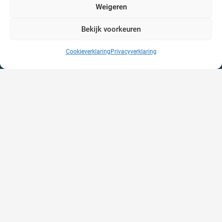
Weigeren
Bekijk voorkeuren
Cookieverklaring
Privacyverklaring
Contact
Huize Schaerwijde
Utrechtseweg 75A
3702 AA, Zeist
088-0018700
Links
Privacyverklaring
Cookieverklaring