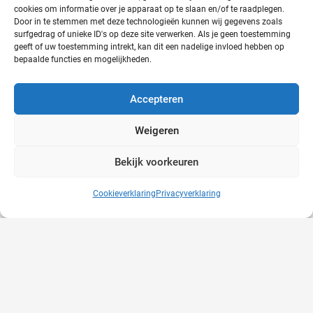
cookies om informatie over je apparaat op te slaan en/of te raadplegen.
Door in te stemmen met deze technologieën kunnen wij gegevens zoals
surfgedrag of unieke ID's op deze site verwerken. Als je geen toestemming
geeft of uw toestemming intrekt, kan dit een nadelige invloed hebben op
bepaalde functies en mogelijkheden.
Arbo Gezondheidscentrum op de Pride!
Accepteren
28-06-2024
Weigeren
Bekijk voorkeuren
Cookieverklaring
Privacyverklaring
Snelle interventie bij mentale problemen is
cruciaal
24-06-2024