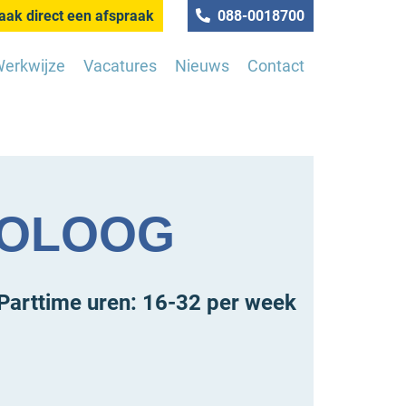
ak direct een afspraak
088-0018700
erkwijze
Vacatures
Nieuws
Contact
HOLOOG
Parttime uren: 16-32 per week