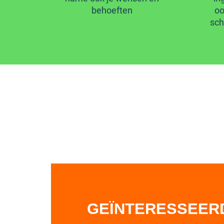
behoeften
oo
sch
GEÏNTERESSEER