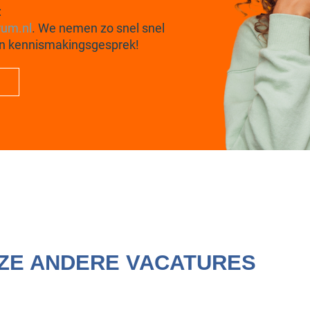
:
rum.nl
. We nemen zo snel snel
een kennismakingsgesprek!
NZE ANDERE VACATURES