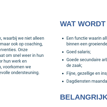
WAT WORDT
 waarbij we niet alleen
Een functie waarin a
 maar ook op coaching,
binnen een groeiende
erventies. Onze
Goed salaris;
taat om snel weer in hun
Goede secundaire ar
or hun werk en
de zaak;
pen, voorkomen we
evolle ondersteuning.
Fijne, gezellige en i
Dagdiensten maandag
BELANGRIJK