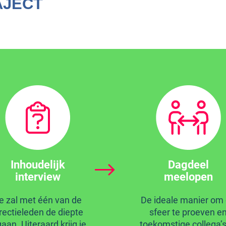
AJECT
Inhoudelijk
Dagdeel
interview
meelopen
e zal met één van de
De ideale manier om
rectieleden de diepte
sfeer te proeven e
gaan. Uiteraard krijg je
toekomstige collega’s