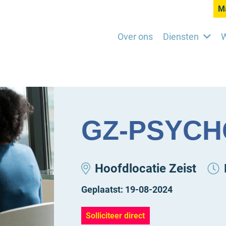
Ma
Over ons
Diensten
W
GZ-PSYC
Hoofdlocatie Zeist
Geplaatst:
19-08-2024
Solliciteer direct