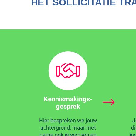
HET SOLLICITATIE TR
Kennismakings-
gesprek
Hier bespreken we jouw
J
achtergrond, maar met
di
name ook je wensen en
in