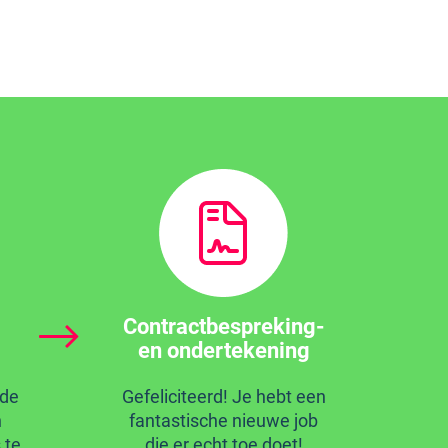
Contractbespreking-
en ondertekening
 de
Gefeliciteerd! Je hebt een
n
fantastische nieuwe job
 te
die er echt toe doet!